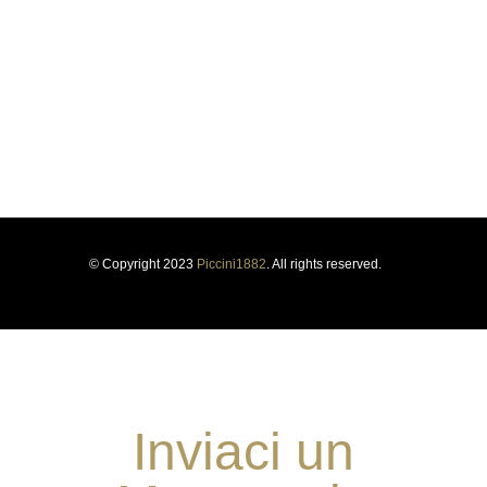
identità. Il rispetto della tradizione e il coraggio di innovare ci
hanno guidato per oltre un secolo, forgiando la nostra storia e la
nostra identità. Il rispetto della tradizione e il coraggio di
innovare ci hanno guidato per oltre un secolo, forgiando la
nostra storia e la nostra identità.
PRIVACY POLICY
COOKIE POLICY
SOSTENIBILITÀ
WHISTLEBLOWING
© Copyright 2023
Piccini1882
. All rights reserved.
Inviaci un