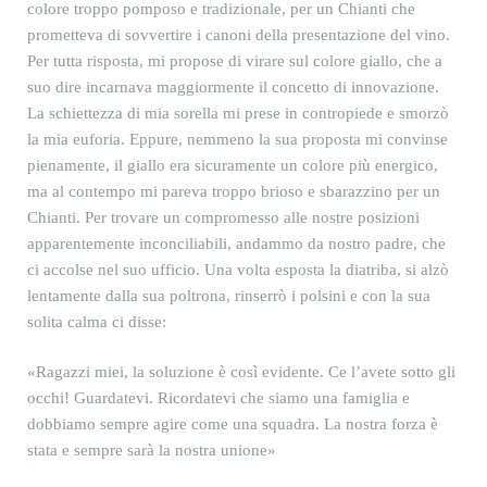
colore troppo pomposo e tradizionale, per un Chianti che
prometteva di sovvertire i canoni della presentazione del vino.
Per tutta risposta, mi propose di virare sul colore giallo, che a
suo dire incarnava maggiormente il concetto di innovazione.
La schiettezza di mia sorella mi prese in contropiede e smorzò
la mia euforia. Eppure, nemmeno la sua proposta mi convinse
pienamente, il giallo era sicuramente un colore più energico,
ma al contempo mi pareva troppo brioso e sbarazzino per un
Chianti. Per trovare un compromesso alle nostre posizioni
apparentemente inconciliabili, andammo da nostro padre, che
ci accolse nel suo ufficio. Una volta esposta la diatriba, si alzò
lentamente dalla sua poltrona, rinserrò i polsini e con la sua
solita calma ci disse:
«Ragazzi miei, la soluzione è così evidente. Ce l’avete sotto gli
occhi! Guardatevi. Ricordatevi che siamo una famiglia e
dobbiamo sempre agire come una squadra. La nostra forza è
stata e sempre sarà la nostra unione»