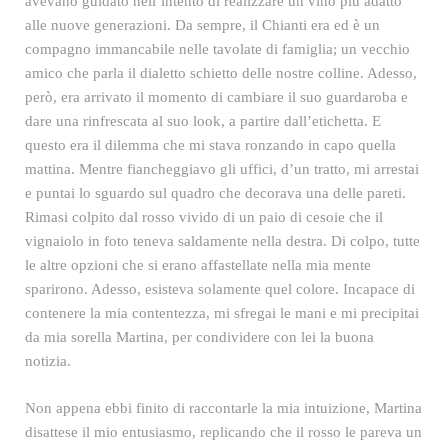
avevano guidato nell’intento di realizzare un vino più adatto
alle nuove generazioni. Da sempre, il Chianti era ed è un
compagno immancabile nelle tavolate di famiglia; un vecchio
amico che parla il dialetto schietto delle nostre colline. Adesso,
però, era arrivato il momento di cambiare il suo guardaroba e
dare una rinfrescata al suo look, a partire dall’etichetta. E
questo era il dilemma che mi stava ronzando in capo quella
mattina. Mentre fiancheggiavo gli uffici, d’un tratto, mi arrestai
e puntai lo sguardo sul quadro che decorava una delle pareti.
Rimasi colpito dal rosso vivido di un paio di cesoie che il
vignaiolo in foto teneva saldamente nella destra. Di colpo, tutte
le altre opzioni che si erano affastellate nella mia mente
sparirono. Adesso, esisteva solamente quel colore. Incapace di
contenere la mia contentezza, mi sfregai le mani e mi precipitai
da mia sorella Martina, per condividere con lei la buona
notizia.
Non appena ebbi finito di raccontarle la mia intuizione, Martina
disattese il mio entusiasmo, replicando che il rosso le pareva un