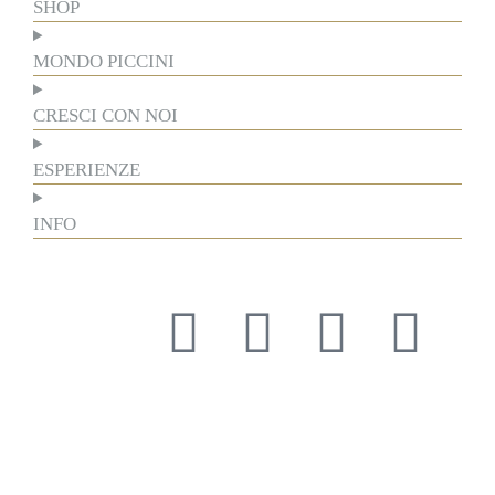
SHOP
MONDO PICCINI
CRESCI CON NOI
ESPERIENZE
INFO
Il rispetto della tradizione e il coraggio di innovare ci hanno
guidato per oltre un secolo, forgiando la nostra storia e la nostra