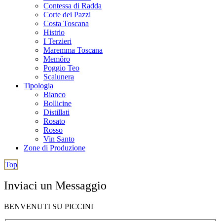
Contessa di Radda
Corte dei Pazzi
Costa Toscana
Histrio
I Terzieri
Maremma Toscana
Memôro
Poggio Teo
Scalunera
Tipologia
Bianco
Bollicine
Distillati
Rosato
Rosso
Vin Santo
Zone di Produzione
Top
Inviaci un Messaggio
BENVENUTI SU PICCINI