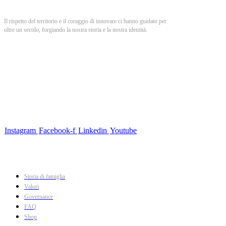
Il rispetto del territorio e il coraggio di innovare ci hanno guidato per
oltre un secolo, forgiando la nostra storia e la nostra identità.
Il rispetto della tradizione e il coraggio di innovare ci hanno guidato per
oltre un secolo, forgiando la nostra storia e la nostra identità. Il rispetto
della tradizione e il coraggio di innovare ci hanno guidato per oltre un
secolo, forgiando la nostra storia e la nostra identità. Il rispetto della
tradizione e il coraggio di innovare ci hanno guidato per oltre un
secolo, forgiando la nostra storia e la nostra identità.
Instagram
Facebook-f
Linkedin
Youtube
Chi siamo
Storia di famiglia
Valori
Governance
FAQ
Shop