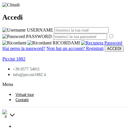
Accedi
USERNAME
PASSWORD
RICORDAMI
Hai perso la password?
Non hai un account? Registrati
ACCEDI
Piccini 1882
+39 0577 54011
info@piccini1882.it
Menu
Virtual tour
Contatti