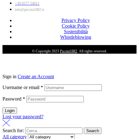
+39 0577 54011
info@piccini1882.it
Privacy Policy
Cookie Policy
Sostenibilità
Whistleblowing
© Copyright 2023
Piccini1882
. All rights reserved.
Sign in
Create an Account
Username or email
*
Password
*
Login
Lost your password?
Search for:
Search
All category