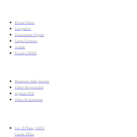
Le nostre aziende
Piccini Wines
Geografico
Generazione Vigneti
Grape Growers
Astrale
Piccini GMBH
Impegno
Benessere delle persone
Filiere Responsabili
Agenda 2030
Onlus & inclusione
Contatti
Loc. Il PIano, 53031
Casole d'Elsa