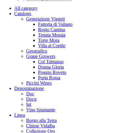
All category
Catalogo
Generazione Vigneti
Fattoria di Valiano
Regio Cantina
Tenuta Moraia
Torre Mora
Villa al Cortile
Geografico
Grape Growers
Col Talmasso
Donna Gloria
Poggio Roveto
Porta Rossa
Piccini Wines
Denominazione
Doc
Docg
Igt
Vino Spumante
Linea
Borgo alla Terra
Chiuse Vidalba
Collezione Oro