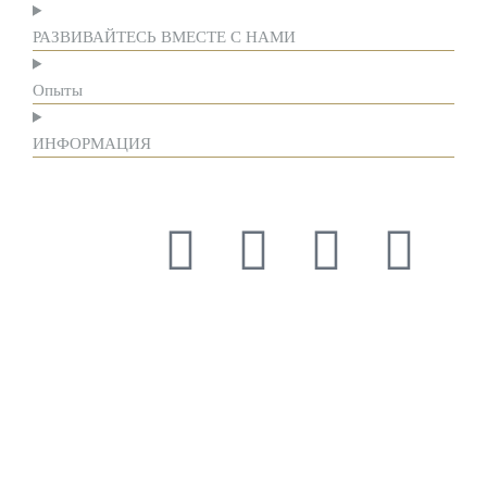
РАЗВИВАЙТЕСЬ ВМЕСТЕ С НАМИ
Опыты
ИНФОРМАЦИЯ
Уважение к традициям и смелость к инновациям руководили
нами на протяжении более века, формируя нашу историю и
самобытность. Уважение к традициям и смелость к
инновациям руководили нами на протяжении более века,
формируя нашу историю и самобытность. Уважение к
традициям и смелость к инновациям руководили нами на