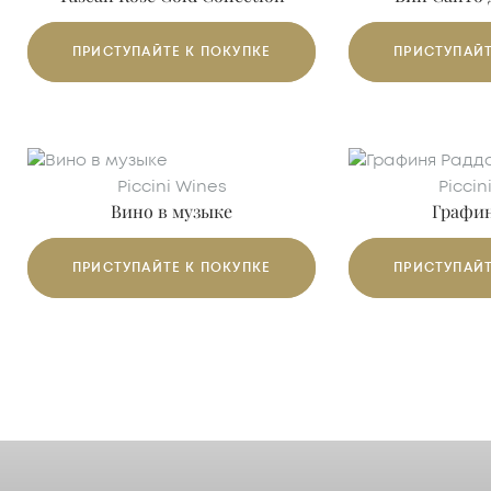
IGT
D
ПРИСТУПАЙТЕ К ПОКУПКЕ
ПРИСТУПАЙТ
Piccini Wines
Piccin
Вино в музыке
Графин
ТОСКАНА IGT
ROSSO TO
ПРИСТУПАЙТЕ К ПОКУПКЕ
ПРИСТУПАЙТ