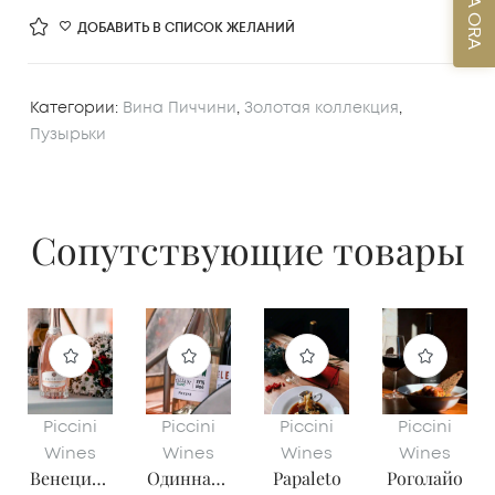
ДОБАВИТЬ В СПИСОК ЖЕЛАНИЙ
Категории:
Вина Пиччини
,
Золотая коллекция
,
Пузырьки
Сопутствующие товары
Piccini
Piccini
Piccini
Piccini
Wines
Wines
Wines
Wines
Венециан
Одиннадц
Papaleto
Роголайо