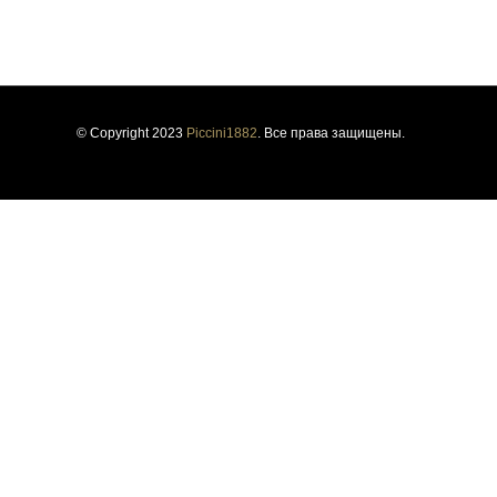
ПОЛИТИКА КОНФИДЕНЦИАЛЬНОСТИ
ПОЛИТИКА ИСПОЛЬЗОВАНИЯ ФАЙЛОВ COOKIE
УСТОЙЧИВОСТЬ
ИНФОРМИРОВАНИЕ О НАРУШЕНИЯХ
© Copyright 2023
Piccini1882
. Все права защищены.