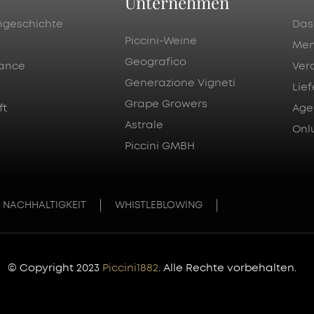
Unternehmen
ngeschichte
Das
Piccini-Weine
Men
Geografico
ance
Ver
Generazione Vigneti
Lie
Grape Growers
ft
Age
Astrale
Onlu
Piccini GMBH
NACHHALTIGKEIT
WHISTLEBLOWING
© Copyright 2023
Piccini1882
. Alle Rechte vorbehalten.