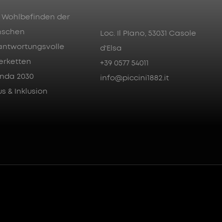
 Wohlbefinden der
schen
Loc. Il PIano, 53031 Casole
antwortungsvolle
d'Elsa
ferketten
+39 0577 54011
nda 2030
info@piccini1882.it
s & Inklusion