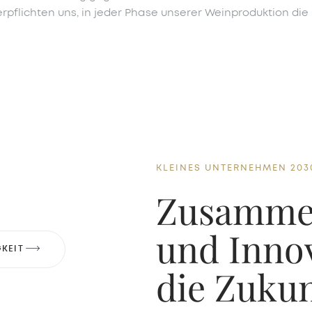
pflichten uns, in jeder Phase unserer Weinproduktion die
KLEINES UNTERNEHMEN 203
Zusamme
und Innov
GKEIT
die Zukun