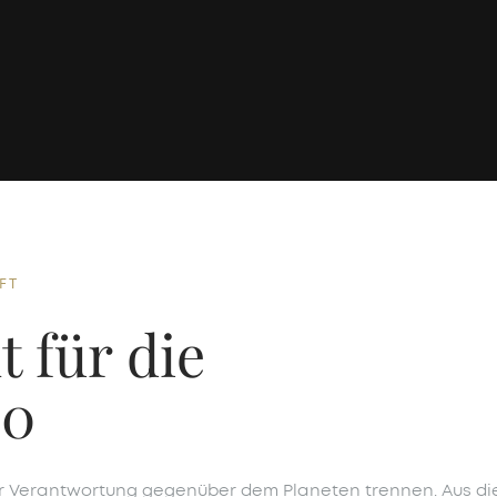
FT
 für die
30
 der Verantwortung gegenüber dem Planeten trennen. Aus d