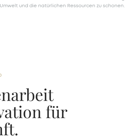
 Umwelt und die natürlichen Ressourcen zu schonen.
0
narbeit
ation für
ft.