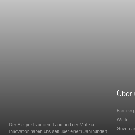
Über 
Familien
Werte
Der Respekt vor dem Land und der Mut zur
Governa
Innovation haben uns seit über einem Jahrhundert