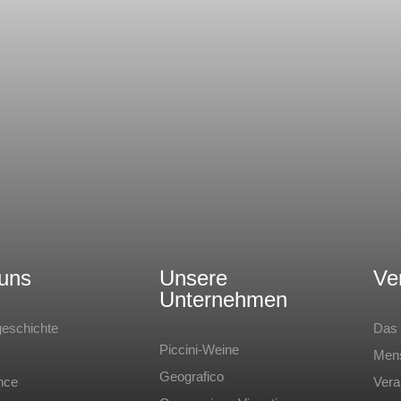
uns
Unsere
Ve
Unternehmen
geschichte
Das 
Piccini-Weine
Men
Geografico
nce
Vera