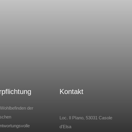
rpflichtung
Kontakt
Wohlbefinden der
schen
Loc. Il PIano, 53031 Casole
ntwortungsvolle
d'Elsa