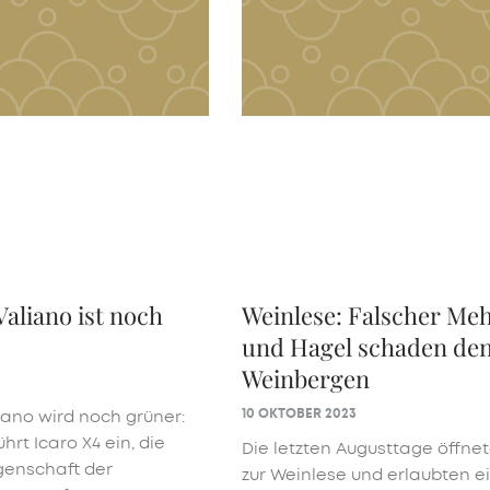
Valiano ist noch
Weinlese: Falscher Meh
und Hagel schaden de
Weinbergen
10 OKTOBER 2023
liano wird noch grüner:
hrt Icaro X4 ein, die
Die letzten Augusttage öffnet
genschaft der
zur Weinlese und erlaubten e