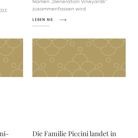
Namen „Generation Vineyards“
zusammenfassen wird.
023.
LESEN SIE
ni-
Die Familie Piccini landet in