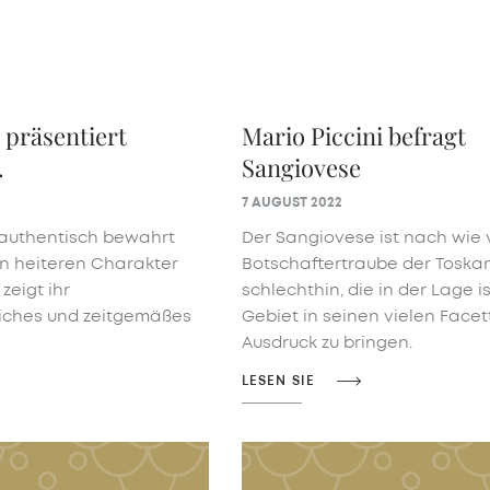
2 präsentiert
Mario Piccini befragt
.
Sangiovese
7 AUGUST 2022
authentisch bewahrt
Der Sangiovese ist nach wie 
en heiteren Charakter
Botschaftertraube der Toska
zeigt ihr
schlechthin, die in der Lage is
iches und zeitgemäßes
Gebiet in seinen vielen Face
Ausdruck zu bringen.
LESEN SIE