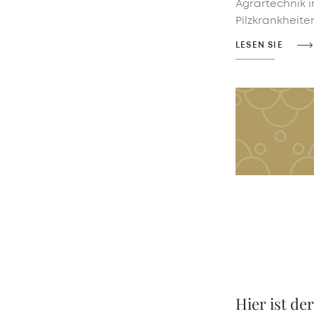
Agrartechnik 
Pilzkrankheite
LESEN SIE
Hier ist de