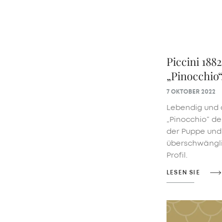
Piccini 188
„Pinocchio“
7 OKTOBER 2022
Lebendig und 
„Pinocchio“ d
der Puppe und 
überschwängl
Profil.
LESEN SIE