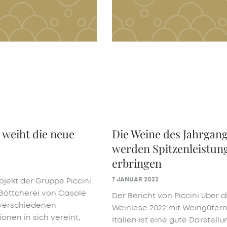
2 weiht die neue
Die Weine des Jahrgan
werden Spitzenleistun
erbringen
7 JANUAR 2022
ojekt der Gruppe Piccini
 Böttcherei von Casole
Der Bericht von Piccini über d
e verschiedenen
Weinlese 2022 mit Weingütern
onen in sich vereint,
Italien ist eine gute Darstellu