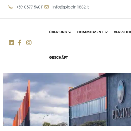
+39 0577 54011
info@piccini1882.it
ÜBER UNS
COMMITMENT
VERPFLI
GESCHÄFT