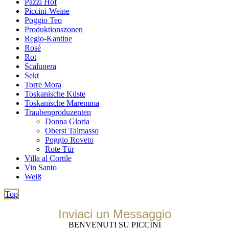
Pazzi Hof
Piccini-Weine
Poggio Teo
Produktionszonen
Regio-Kantine
Rosé
Rot
Scalunera
Sekt
Torre Mora
Toskanische Küste
Toskanische Maremma
Traubenproduzenten
Donna Gloria
Oberst Talmasso
Poggio Roveto
Rote Tür
Villa al Cortile
Vin Santo
Weiß
Top
Inviaci un Messaggio
BENVENUTI SU PICCINI