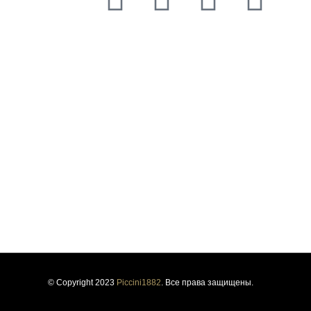
Уважение к традициям и смелость к инновациям руководили
нами на протяжении более века, формируя нашу историю и
самобытность. Уважение к традициям и смелость к
инновациям руководили нами на протяжении более века,
формируя нашу историю и самобытность. Уважение к
традициям и смелость к инновациям руководили нами на
протяжении более века, формируя нашу историю и
самобытность.
© Copyright 2023
Piccini1882
. Все права защищены.