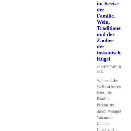
im Kreise
der
Familie.
Wein,
Traditionen
und der
Zauber
der
toskanischen
Hügel
10 DEZEMBER
2021
Während der
Weihnachtsfeiertage
feiert die
Familie
Piccini auf
ihrem Weingut
Valiano im
Chianti
Classico eine