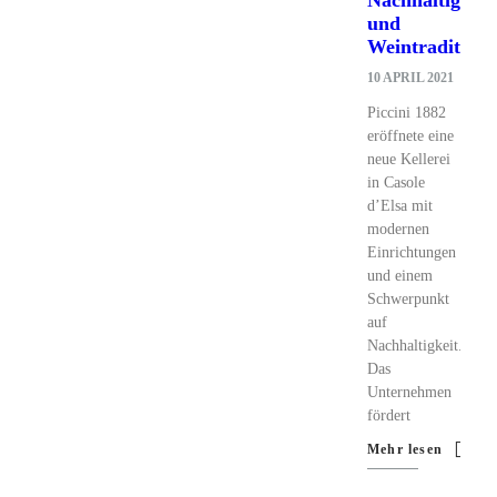
und
Weintradition
10 APRIL 2021
Piccini 1882
eröffnete eine
neue Kellerei
in Casole
d’Elsa mit
modernen
Einrichtungen
und einem
Schwerpunkt
auf
Nachhaltigkeit.
Das
Unternehmen
fördert
Mehr lesen