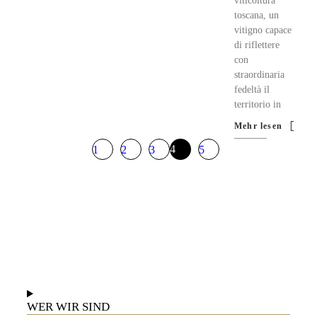
viticoltura
toscana, un
vitigno capace
di riflettere
con
straordinaria
fedeltà il
territorio in
Mehr lesen
4
1
2
3
5
WER WIR SIND