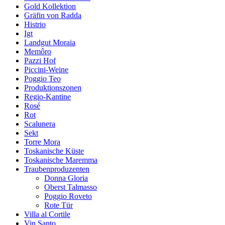
Gold Kollektion
Gräfin von Radda
Histrio
Igt
Landgut Moraia
Memôro
Pazzi Hof
Piccini-Weine
Poggio Teo
Produktionszonen
Regio-Kantine
Rosé
Rot
Scalunera
Sekt
Torre Mora
Toskanische Küste
Toskanische Maremma
Traubenproduzenten
Donna Gloria
Oberst Talmasso
Poggio Roveto
Rote Tür
Villa al Cortile
Vin Santo