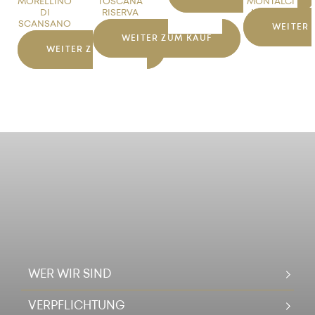
MORELLINO
TOSCANA
MONTALCI
DI
RISERVA
NO DOC
SCANSANO
DOC
WEITER 
DOCG
WEITER ZUM KAUF
WEITER ZUM KAUF
WER WIR SIND
VERPFLICHTUNG