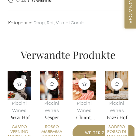
PRENOTA ORA
ADD TO WISHLIST
Kategorien:
Docg
,
Rot
,
Villa al Cortile
Verwandte Produkte
Piccini
Piccini
Piccini
Piccini
Wines
Wines
Wines
Wines
Pazzi Hof
Vesper
Chianti
Pazzi Hof
Classico
CAMPO
ROSSO
DOCG
SODERO
Bio
VERNINO
MAREMMA
ROSSO DI
WEITER ZUM KAUF